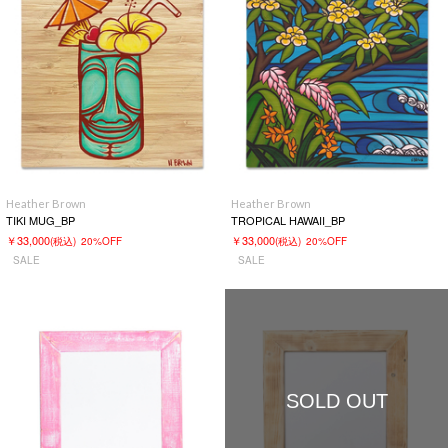
Heather Brown
Heather Brown
TIKI MUG_BP
TROPICAL HAWAII_BP
￥33,000
￥33,000
(税込)
20%OFF
(税込)
20%OFF
SALE
SALE
SOLD OUT