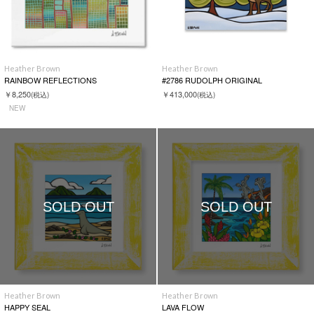
Heather Brown
Heather Brown
RAINBOW REFLECTIONS
#2786 RUDOLPH ORIGINAL
￥8,250
￥413,000
(税込)
(税込)
NEW
SOLD OUT
SOLD OUT
Heather Brown
Heather Brown
HAPPY SEAL
LAVA FLOW