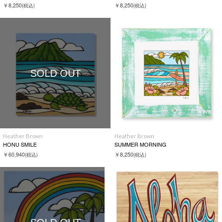
￥8,250
￥8,250
(税込)
(税込)
SOLD OUT
Heather Brown
Heather Brown
HONU SMILE
SUMMER MORNING
￥60,940
￥8,250
(税込)
(税込)