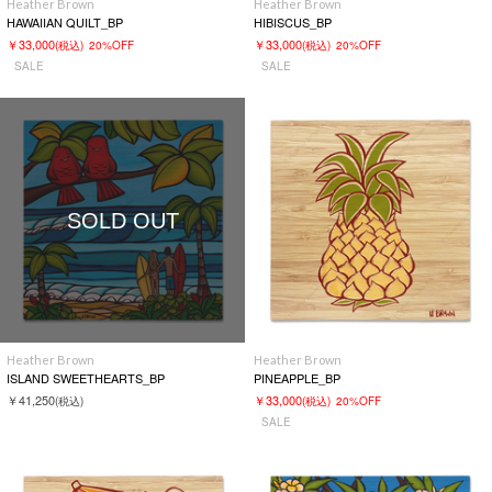
Heather Brown
Heather Brown
HAWAIIAN QUILT_BP
HIBISCUS_BP
￥33,000
￥33,000
(税込)
20%OFF
(税込)
20%OFF
SALE
SALE
SOLD OUT
Heather Brown
Heather Brown
ISLAND SWEETHEARTS_BP
PINEAPPLE_BP
￥41,250
￥33,000
(税込)
(税込)
20%OFF
SALE