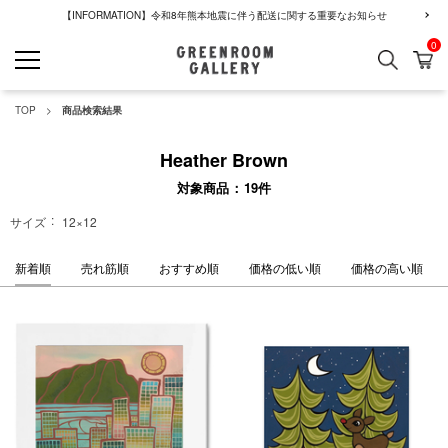
【INFORMATION】令和8年熊本地震に伴う配送に関する重要なお知らせ
0
検索
カ
GREENROOM GALLERY
TOP
商品検索結果
Heather Brown
対象商品
19
件
サイズ
12×12
新着順
売れ筋順
おすすめ順
価格の低い順
価格の高い順