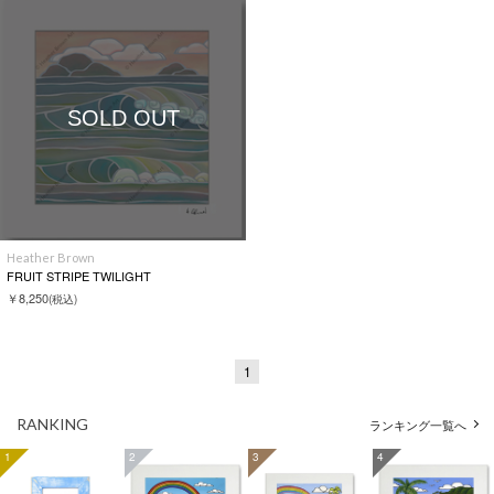
SOLD OUT
Heather Brown
FRUIT STRIPE TWILIGHT
￥8,250
(税込)
1
RANKING
ランキング一覧へ
1
2
3
4