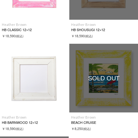
Heather Brown
Heather Brown
HB CLASSIC 12×12
HB SHOUSUGI 12×12
￥18,590
￥18,590
(税込)
(税込)
SOLD OUT
Heather Brown
Heather Brown
HB BARNWOOD 12×12
BEACH CRUISE
￥18,590
￥8,250
(税込)
(税込)