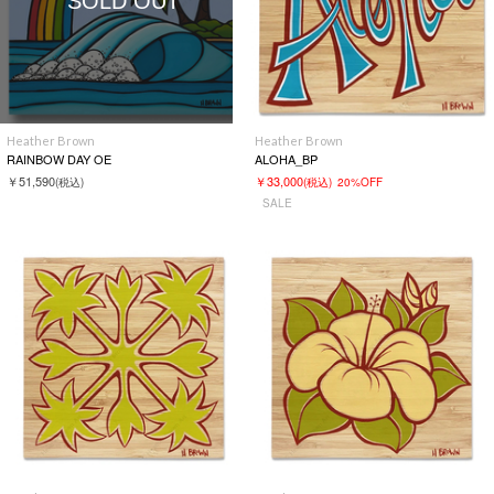
SOLD OUT
Heather Brown
Heather Brown
RAINBOW DAY OE
ALOHA_BP
￥51,590
￥33,000
(税込)
(税込)
20%OFF
SALE