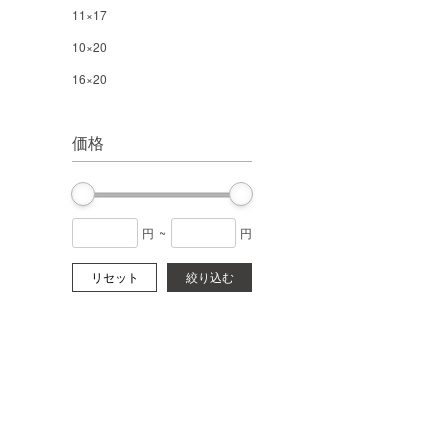
11×17
10×20
16×20
価格
円
~
円
リセット
絞り込む