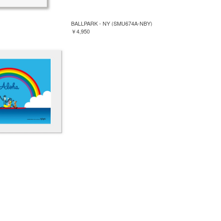
BALLPARK - NY (SMU674A-NBY)
￥4,950