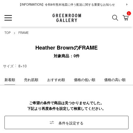
【INFORMATION】令和8年熊本地震に伴う配送に関する重要なお知らせ
0
検索
カ
GREENROOM GALLERY
TOP
FRAME
Heather BrownのFRAME
対象商品
0
件
サイズ
8×10
新着順
売れ筋順
おすすめ順
価格の低い順
価格の高い順
ご希望の条件で商品は見つかりませんでした。
下記より再度条件を設定して検索してください。
条件を設定する