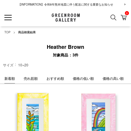
【INFORMATION】令和8年熊本地震に伴う配送に関する重要なお知らせ
0
検索
カ
GREENROOM GALLERY
TOP
商品検索結果
Heather Brown
対象商品
3
件
サイズ
10×20
新着順
売れ筋順
おすすめ順
価格の低い順
価格の高い順