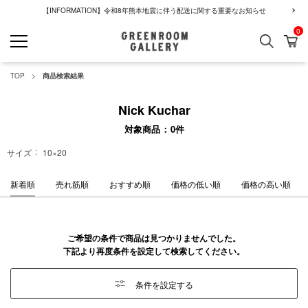
【INFORMATION】令和8年熊本地震に伴う配送に関する重要なお知らせ
0
検索
カ
GREENROOM GALLERY
TOP
商品検索結果
Nick Kuchar
対象商品
0
件
サイズ
10×20
新着順
売れ筋順
おすすめ順
価格の低い順
価格の高い順
ご希望の条件で商品は見つかりませんでした。
下記より再度条件を設定して検索してください。
条件を設定する