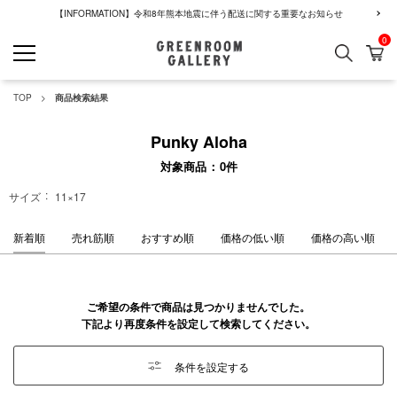
【INFORMATION】令和8年熊本地震に伴う配送に関する重要なお知らせ
0
検索
カ
GREENROOM GALLERY
TOP
商品検索結果
Punky Aloha
対象商品
0
件
サイズ
11×17
新着順
売れ筋順
おすすめ順
価格の低い順
価格の高い順
ご希望の条件で商品は見つかりませんでした。
下記より再度条件を設定して検索してください。
条件を設定する