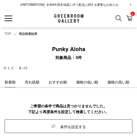
【INFORMATION】令和8年熊本地震に伴う配送に関する重要なお知らせ
0
検索
カ
GREENROOM GALLERY
TOP
商品検索結果
Punky Aloha
対象商品
0
件
サイズ
8×10
新着順
売れ筋順
おすすめ順
価格の低い順
価格の高い順
ご希望の条件で商品は見つかりませんでした。
下記より再度条件を設定して検索してください。
条件を設定する