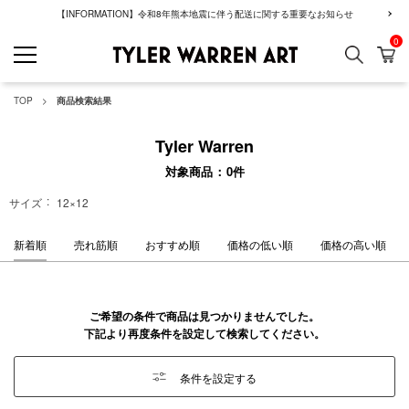
【INFORMATION】令和8年熊本地震に伴う配送に関する重要なお知らせ
0
検索
カ
GREENROOM GAL
TOP
商品検索結果
Tyler Warren
対象商品
0
件
サイズ
12×12
新着順
売れ筋順
おすすめ順
価格の低い順
価格の高い順
ご希望の条件で商品は見つかりませんでした。
下記より再度条件を設定して検索してください。
条件を設定する