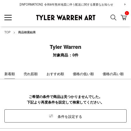
【INFORMATION】令和8年熊本地震に伴う配送に関する重要なお知らせ
1
検索
カ
GREENROOM GAL
TOP
商品検索結果
Tyler Warren
対象商品
0
件
新着順
売れ筋順
おすすめ順
価格の低い順
価格の高い順
ご希望の条件で商品は見つかりませんでした。
下記より再度条件を設定して検索してください。
条件を設定する