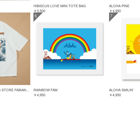
HIBISCUS LOVE MINI TOTE BAG
ALOHA PINE
￥5,500
￥4,950
6
7
GREENROOM for FREAK'S STORE FABIAN LAVATER S/S TEE
RAINBOW FAM
ALOHA SMILIN'
￥4,950
￥4,950