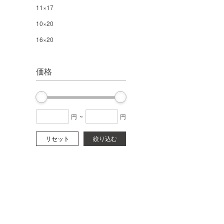
11×17
10×20
16×20
価格
円
~
円
リセット
絞り込む