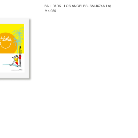
BALLPARK - LOS ANGELES (SMU674A-LA)
￥4,950