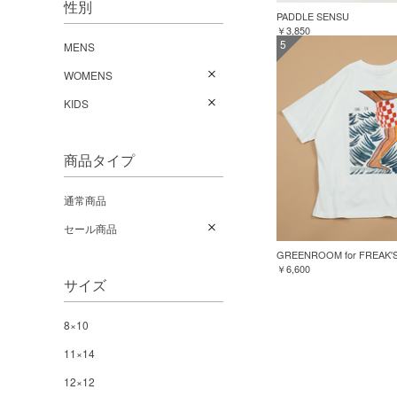
性別
PADDLE SENSU
￥3,850
5
MENS
WOMENS
KIDS
商品タイプ
通常商品
セール商品
￥6,600
サイズ
8×10
11×14
12×12