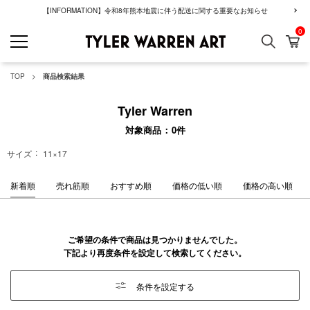
【INFORMATION】令和8年熊本地震に伴う配送に関する重要なお知らせ
0
検索
カ
GREENROOM GAL
TOP
商品検索結果
Tyler Warren
対象商品
0
件
サイズ
11×17
新着順
売れ筋順
おすすめ順
価格の低い順
価格の高い順
ご希望の条件で商品は見つかりませんでした。
下記より再度条件を設定して検索してください。
条件を設定する