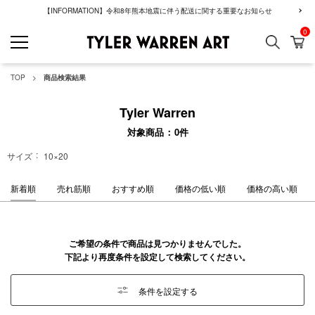
【INFORMATION】令和8年熊本地震に伴う配送に関する重要なお知らせ
0
検索
カ
GREENROOM GAL
TOP
商品検索結果
Tyler Warren
対象商品
0
件
サイズ
10×20
新着順
売れ筋順
おすすめ順
価格の低い順
価格の高い順
ご希望の条件で商品は見つかりませんでした。
下記より再度条件を設定して検索してください。
条件を設定する