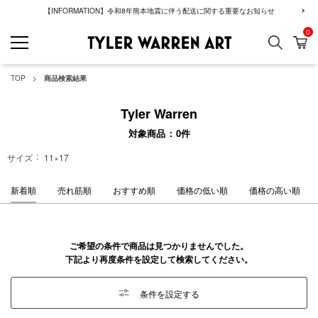
【INFORMATION】令和8年熊本地震に伴う配送に関する重要なお知らせ
0
検索
カ
GREENROOM GAL
TOP
商品検索結果
Tyler Warren
対象商品
0
件
サイズ
11×17
新着順
売れ筋順
おすすめ順
価格の低い順
価格の高い順
ご希望の条件で商品は見つかりませんでした。
下記より再度条件を設定して検索してください。
条件を設定する