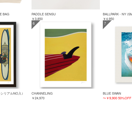
TE BAG
PADDLE SENSU
BALLPARK - NY (S
￥3,850
￥4,950
6
7
TED（シリアルNO入）
CHANNELING
BLUE SWAN
￥24,970
〜￥9,900
50%OFF