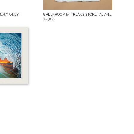
MU674A-NBY)
GREENROOM for FREAK'S STORE FABIAN LAVATER S/S TEE
￥6,600