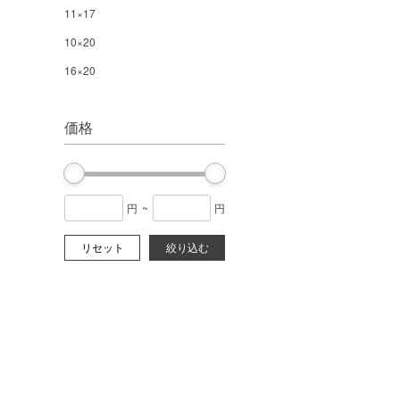
11×17
10×20
16×20
価格
円
~
円
リセット
絞り込む