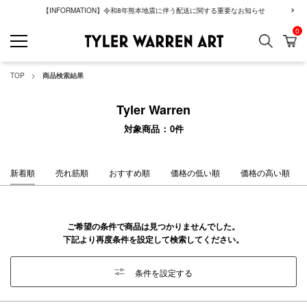
【INFORMATION】令和8年熊本地震に伴う配送に関する重要なお知らせ
0
検索
カ
GREENROOM GAL
TOP
商品検索結果
Tyler Warren
対象商品
0
件
新着順
売れ筋順
おすすめ順
価格の低い順
価格の高い順
ご希望の条件で商品は見つかりませんでした。
下記より再度条件を設定して検索してください。
条件を設定する