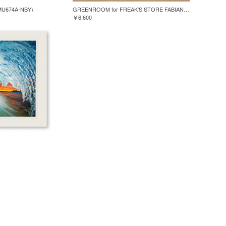
MU674A-NBY)
GREENROOM for FREAK'S STORE FABIAN LAVATER S/S TEE
￥6,600