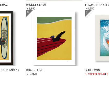
TE BAG
PADDLE SENSU
BALLPARK - NY (S
￥3,850
￥4,950
6
7
TED（シリアルNO入）
CHANNELING
BLUE SWAN
￥24,970
〜￥9,900
50%OFF