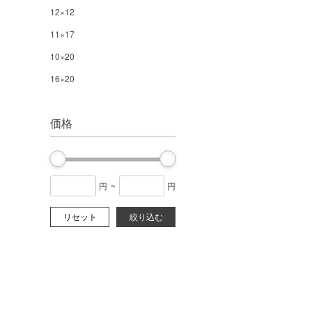
12×12
11×17
10×20
16×20
価格
円
~
円
リセット
絞り込む