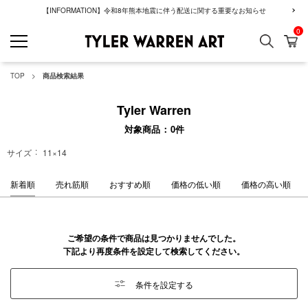
【INFORMATION】令和8年熊本地震に伴う配送に関する重要なお知らせ
0
検索
カ
GREENROOM GAL
TOP
商品検索結果
Tyler Warren
対象商品
0
件
サイズ
11×14
新着順
売れ筋順
おすすめ順
価格の低い順
価格の高い順
ご希望の条件で商品は見つかりませんでした。
下記より再度条件を設定して検索してください。
条件を設定する