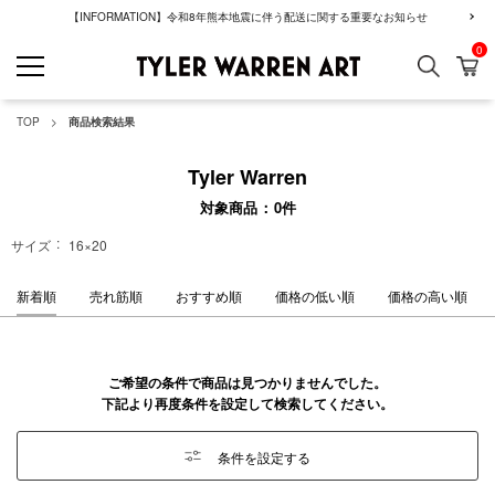
【INFORMATION】令和8年熊本地震に伴う配送に関する重要なお知らせ
0
検索
カ
GREENROOM GAL
TOP
商品検索結果
Tyler Warren
対象商品
0
件
サイズ
16×20
新着順
売れ筋順
おすすめ順
価格の低い順
価格の高い順
ご希望の条件で商品は見つかりませんでした。
下記より再度条件を設定して検索してください。
条件を設定する