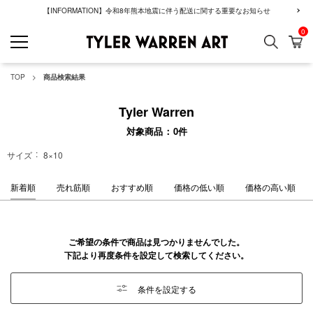
【INFORMATION】令和8年熊本地震に伴う配送に関する重要なお知らせ
0
検索
カ
GREENROOM GAL
TOP
商品検索結果
Tyler Warren
対象商品
0
件
サイズ
8×10
新着順
売れ筋順
おすすめ順
価格の低い順
価格の高い順
ご希望の条件で商品は見つかりませんでした。
下記より再度条件を設定して検索してください。
条件を設定する