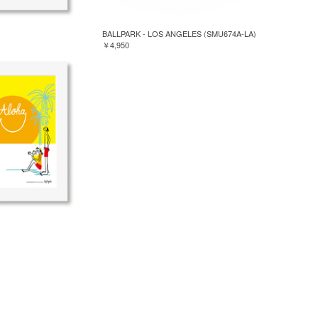
BALLPARK - LOS ANGELES (SMU674A-LA)
￥4,950