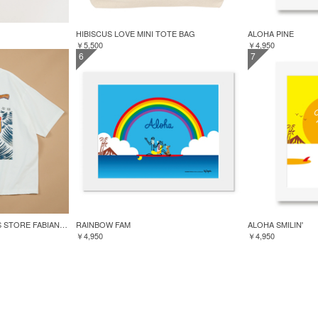
HIBISCUS LOVE MINI TOTE BAG
ALOHA PINE
￥5,500
￥4,950
6
7
GREENROOM for FREAK'S STORE FABIAN LAVATER S/S TEE
RAINBOW FAM
ALOHA SMILIN'
￥4,950
￥4,950