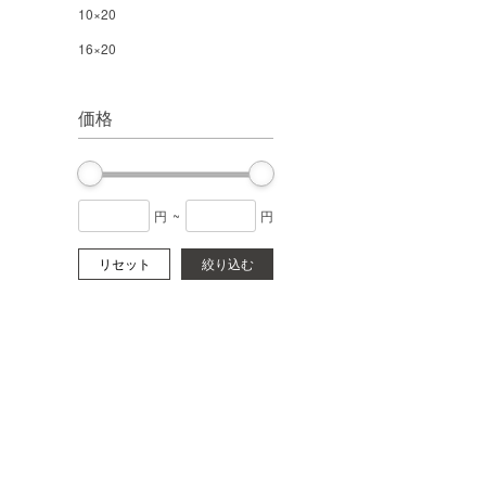
10×20
16×20
価格
円
~
円
リセット
絞り込む