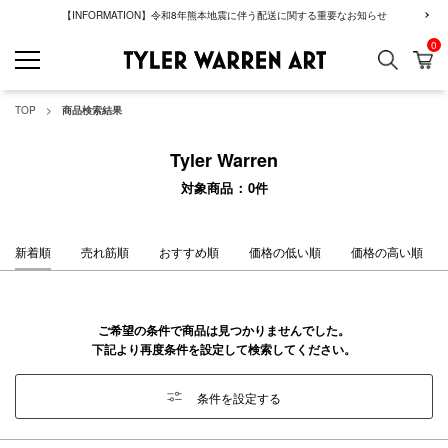
【INFORMATION】令和8年熊本地震に伴う配送に関する重要なお知らせ
0
検索
カ
GREENROOM GAL
TOP
商品検索結果
Tyler Warren
対象商品
0
件
新着順
売れ筋順
おすすめ順
価格の低い順
価格の高い順
ご希望の条件で商品は見つかりませんでした。
下記より再度条件を設定して検索してください。
条件を設定する