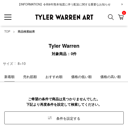
【INFORMATION】令和8年熊本地震に伴う配送に関する重要なお知らせ
0
検索
カ
GREENROOM GAL
TOP
商品検索結果
Tyler Warren
対象商品
0
件
サイズ
8×10
新着順
売れ筋順
おすすめ順
価格の低い順
価格の高い順
ご希望の条件で商品は見つかりませんでした。
下記より再度条件を設定して検索してください。
条件を設定する