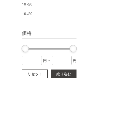
10×20
16×20
価格
円
~
円
リセット
絞り込む