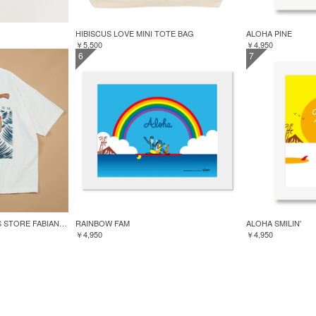
HIBISCUS LOVE MINI TOTE BAG
ALOHA PINE
￥5,500
￥4,950
6
7
GREENROOM for FREAK'S STORE FABIAN LAVATER S/S TEE
RAINBOW FAM
ALOHA SMILIN'
￥4,950
￥4,950