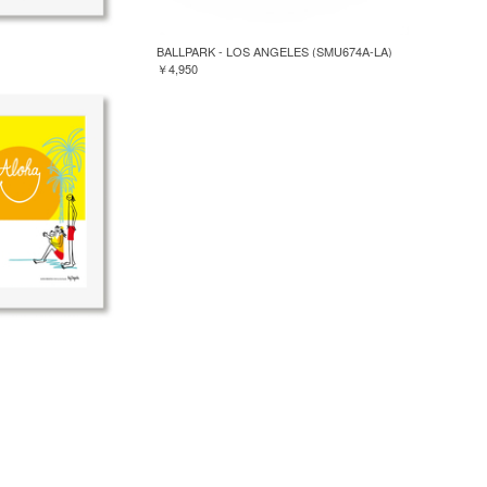
BALLPARK - LOS ANGELES (SMU674A-LA)
￥4,950