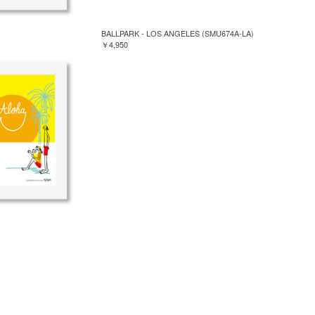
BALLPARK - LOS ANGELES (SMU674A-LA)
￥4,950