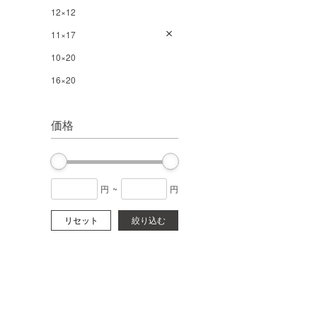
12×12
11×17
10×20
16×20
価格
円
~
円
リセット
絞り込む