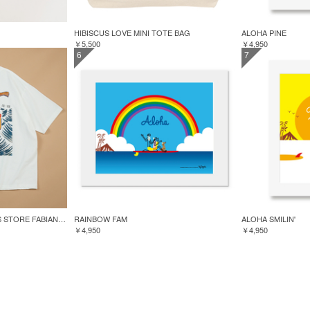
HIBISCUS LOVE MINI TOTE BAG
ALOHA PINE
￥5,500
￥4,950
6
7
GREENROOM for FREAK'S STORE FABIAN LAVATER S/S TEE
RAINBOW FAM
ALOHA SMILIN'
￥4,950
￥4,950