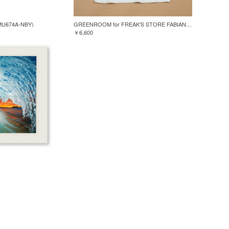
MU674A-NBY)
GREENROOM for FREAK'S STORE FABIAN LAVATER S/S TEE
￥6,600