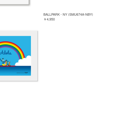
BALLPARK - NY (SMU674A-NBY)
￥4,950