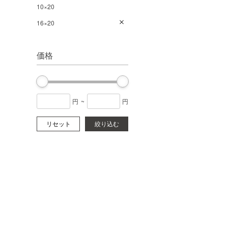
10×20
16×20
価格
円
~
円
リセット
絞り込む