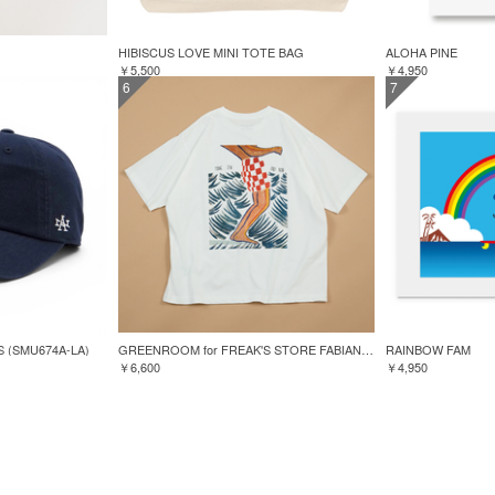
HIBISCUS LOVE MINI TOTE BAG
ALOHA PINE
￥5,500
￥4,950
6
7
S (SMU674A-LA)
GREENROOM for FREAK'S STORE FABIAN LAVATER S/S TEE
RAINBOW FAM
￥6,600
￥4,950