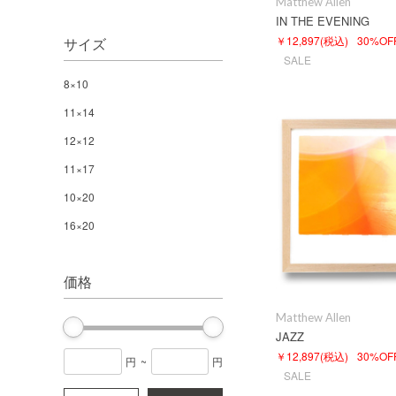
Matthew Allen
IN THE EVENING
￥12,897
(税込)
30%OF
サイズ
SALE
8×10
11×14
12×12
11×17
10×20
16×20
価格
Matthew Allen
JAZZ
￥12,897
(税込)
30%OF
円
~
円
SALE