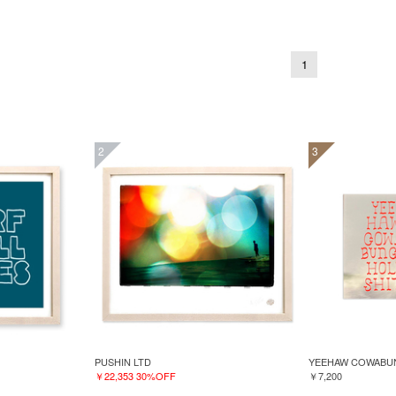
1
2
3
PUSHIN LTD
YEEHAW COWABUN
￥22,353
30%OFF
￥7,200