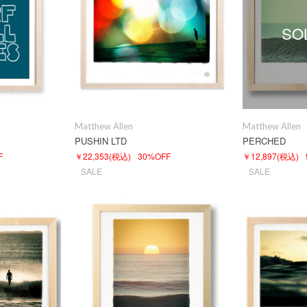
SO
Matthew Allen
Matthew Allen
PUSHIN LTD
PERCHED
F
￥22,353
(税込)
30%OFF
￥12,897
(税込)
SALE
SALE