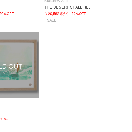
Matthew Allen
THE DESERT SHALL REJ
30%OFF
￥20,582
(税込)
30%OFF
SALE
LD OUT
30%OFF