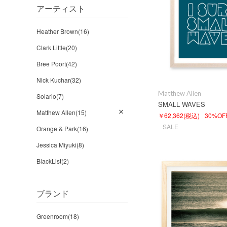
アーティスト
Heather Brown(16)
Clark Little(20)
Bree Poort(42)
Nick Kuchar(32)
Matthew Allen
Solario(7)
SMALL WAVES
Matthew Allen(15)
￥62,362
(税込)
30%OF
SALE
Orange & Park(16)
Jessica Miyuki(8)
BlackList(2)
ブランド
Greenroom(18)