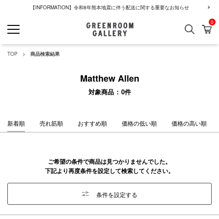
【INFORMATION】令和8年熊本地震に伴う配送に関する重要なお知らせ
0
検索
カ
GREENROOM GALLERY
TOP
商品検索結果
Matthew Allen
対象商品
0
件
新着順
売れ筋順
おすすめ順
価格の低い順
価格の高い順
ご希望の条件で商品は見つかりませんでした。
下記より再度条件を設定して検索してください。
条件を設定する