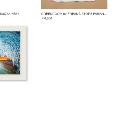
MU674A-NBY)
GREENROOM for FREAK'S STORE FABIAN LAVATER S/S TEE
￥6,600