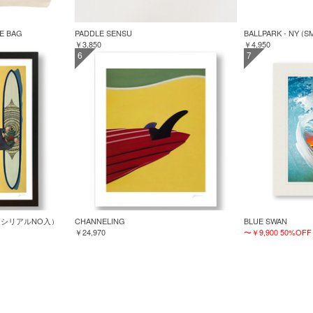
TE BAG
PADDLE SENSU
BALLPARK - NY (S
￥3,850
￥4,950
6
7
TED（シリアルNO入）
CHANNELING
BLUE SWAN
￥24,970
〜￥9,900
50%OFF