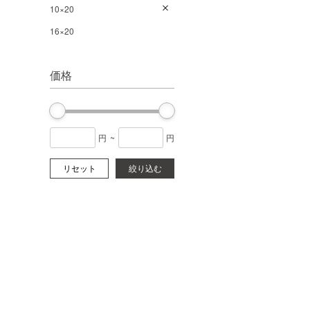
10×20
16×20
価格
円
~
円
リセット
絞り込む