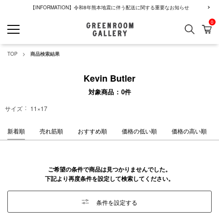
【INFORMATION】令和8年熊本地震に伴う配送に関する重要なお知らせ
0
検索
カ
GREENROOM GALLERY
TOP
商品検索結果
Kevin Butler
対象商品
0
件
サイズ
11×17
新着順
売れ筋順
おすすめ順
価格の低い順
価格の高い順
ご希望の条件で商品は見つかりませんでした。
下記より再度条件を設定して検索してください。
条件を設定する