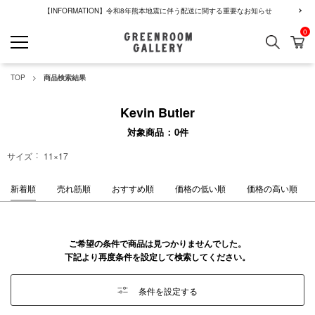
【INFORMATION】令和8年熊本地震に伴う配送に関する重要なお知らせ
0
検索
カ
GREENROOM GALLERY
TOP
商品検索結果
Kevin Butler
対象商品
0
件
サイズ
11×17
新着順
売れ筋順
おすすめ順
価格の低い順
価格の高い順
ご希望の条件で商品は見つかりませんでした。
下記より再度条件を設定して検索してください。
条件を設定する