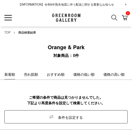
【INFORMATION】令和8年熊本地震に伴う配送に関する重要なお知らせ
0
検索
カ
GREENROOM GALLERY
TOP
商品検索結果
Orange & Park
対象商品
0
件
新着順
売れ筋順
おすすめ順
価格の低い順
価格の高い順
ご希望の条件で商品は見つかりませんでした。
下記より再度条件を設定して検索してください。
条件を設定する