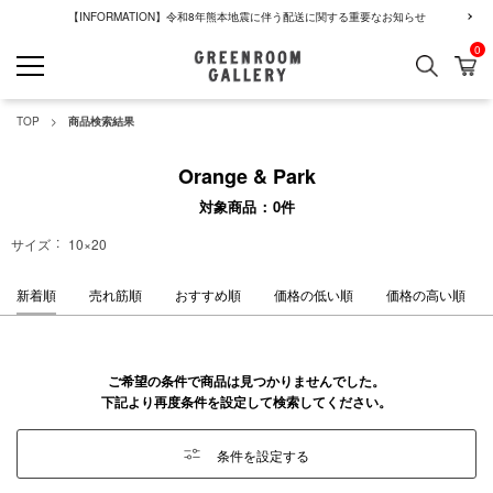
【INFORMATION】令和8年熊本地震に伴う配送に関する重要なお知らせ
0
検索
カ
GREENROOM GALLERY
TOP
商品検索結果
Orange & Park
対象商品
0
件
サイズ
10×20
新着順
売れ筋順
おすすめ順
価格の低い順
価格の高い順
ご希望の条件で商品は見つかりませんでした。
下記より再度条件を設定して検索してください。
条件を設定する