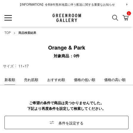
【INFORMATION】令和8年熊本地震に伴う配送に関する重要なお知らせ
0
検索
カ
GREENROOM GALLERY
TOP
商品検索結果
Orange & Park
対象商品
0
件
サイズ
11×17
新着順
売れ筋順
おすすめ順
価格の低い順
価格の高い順
ご希望の条件で商品は見つかりませんでした。
下記より再度条件を設定して検索してください。
条件を設定する