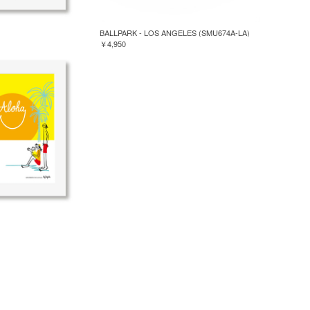
BALLPARK - LOS ANGELES (SMU674A-LA)
￥4,950