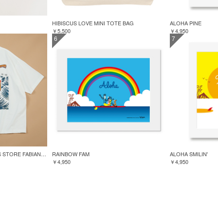
HIBISCUS LOVE MINI TOTE BAG
ALOHA PINE
￥5,500
￥4,950
6
7
GREENROOM for FREAK'S STORE FABIAN LAVATER S/S TEE
RAINBOW FAM
ALOHA SMILIN'
￥4,950
￥4,950