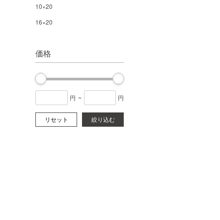
10×20
16×20
価格
円
~
円
リセット
絞り込む