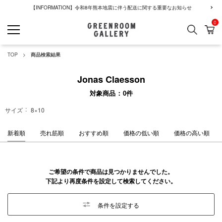
【INFORMATION】令和8年熊本地震に伴う配送に関する重要なお知らせ
0
検索
カ
GREENROOM GALLERY
TOP
商品検索結果
Jonas Claesson
対象商品
0
件
サイズ
8×10
新着順
売れ筋順
おすすめ順
価格の低い順
価格の高い順
ご希望の条件で商品は見つかりませんでした。
下記より再度条件を設定して検索してください。
条件を設定する