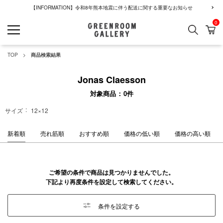
【INFORMATION】令和8年熊本地震に伴う配送に関する重要なお知らせ
0
検索
カ
GREENROOM GALLERY
TOP
商品検索結果
Jonas Claesson
対象商品
0
件
サイズ
12×12
新着順
売れ筋順
おすすめ順
価格の低い順
価格の高い順
ご希望の条件で商品は見つかりませんでした。
下記より再度条件を設定して検索してください。
条件を設定する