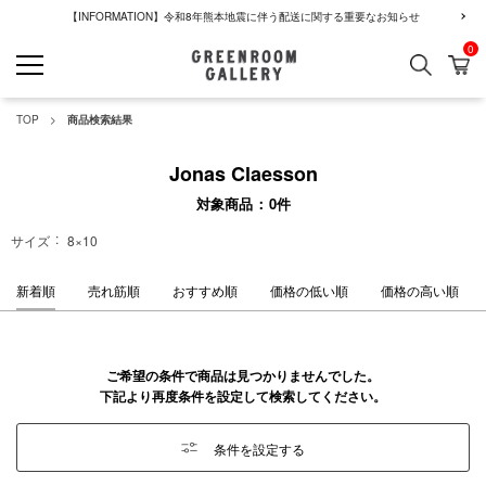
【INFORMATION】令和8年熊本地震に伴う配送に関する重要なお知らせ
0
検索
カ
GREENROOM GALLERY
TOP
商品検索結果
Jonas Claesson
対象商品
0
件
サイズ
8×10
新着順
売れ筋順
おすすめ順
価格の低い順
価格の高い順
ご希望の条件で商品は見つかりませんでした。
下記より再度条件を設定して検索してください。
条件を設定する