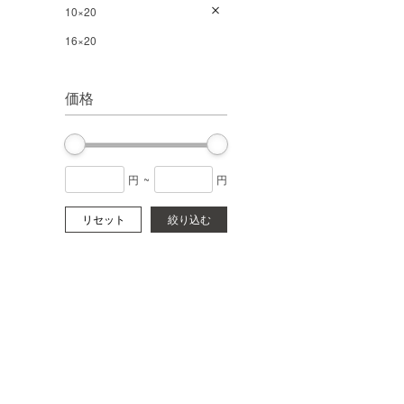
10×20
16×20
価格
円
~
円
リセット
絞り込む