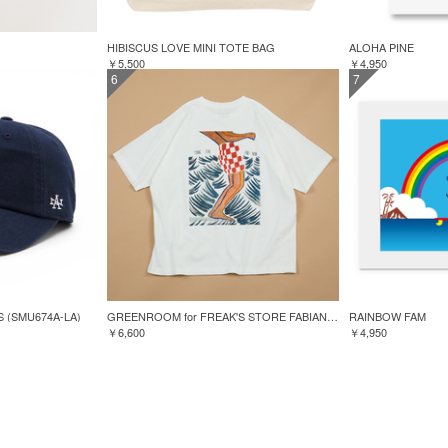
HIBISCUS LOVE MINI TOTE BAG
ALOHA PINE
￥5,500
￥4,950
6
7
S (SMU674A-LA)
GREENROOM for FREAK'S STORE FABIAN LAVATER S/S TEE
RAINBOW FAM
￥6,600
￥4,950