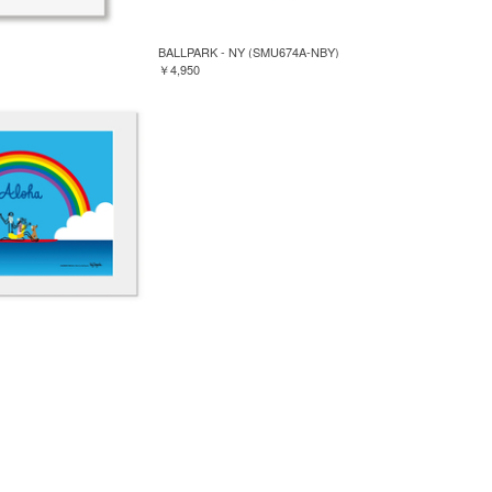
BALLPARK - NY (SMU674A-NBY)
￥4,950