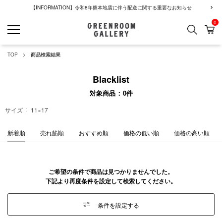
【INFORMATION】令和8年熊本地震に伴う配送に関する重要なお知らせ
0
検索
カ
GREENROOM GALLERY
TOP
商品検索結果
Blacklist
対象商品
0
件
サイズ
11×17
新着順
売れ筋順
おすすめ順
価格の低い順
価格の高い順
ご希望の条件で商品は見つかりませんでした。
下記より再度条件を設定して検索してください。
条件を設定する