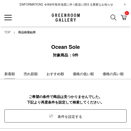
【INFORMATION】令和8年熊本地震に伴う配送に関する重要なお知らせ
0
検索
カ
GREENROOM GALLERY
TOP
商品検索結果
Ocean Sole
対象商品
0
件
新着順
売れ筋順
おすすめ順
価格の低い順
価格の高い順
ご希望の条件で商品は見つかりませんでした。
下記より再度条件を設定して検索してください。
条件を設定する