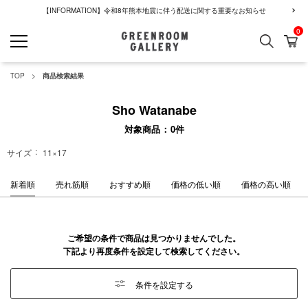
【INFORMATION】令和8年熊本地震に伴う配送に関する重要なお知らせ
0
検索
カ
GREENROOM GALLERY
TOP
商品検索結果
Sho Watanabe
対象商品
0
件
サイズ
11×17
新着順
売れ筋順
おすすめ順
価格の低い順
価格の高い順
ご希望の条件で商品は見つかりませんでした。
下記より再度条件を設定して検索してください。
条件を設定する