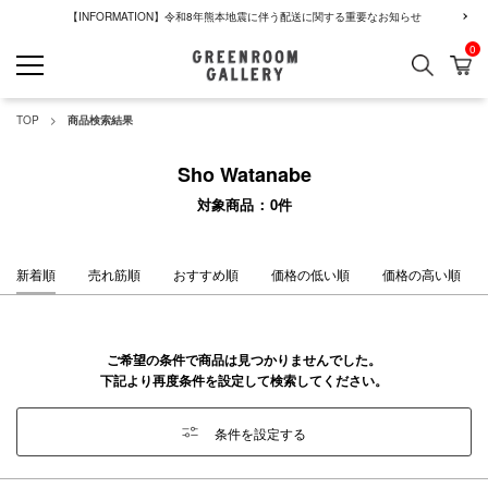
【INFORMATION】令和8年熊本地震に伴う配送に関する重要なお知らせ
0
検索
カ
GREENROOM GALLERY
TOP
商品検索結果
Sho Watanabe
対象商品
0
件
新着順
売れ筋順
おすすめ順
価格の低い順
価格の高い順
ご希望の条件で商品は見つかりませんでした。
下記より再度条件を設定して検索してください。
条件を設定する