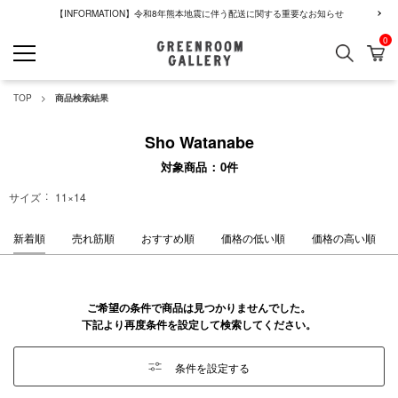
【INFORMATION】令和8年熊本地震に伴う配送に関する重要なお知らせ
0
検索
カ
GREENROOM GALLERY
TOP
商品検索結果
Sho Watanabe
対象商品
0
件
サイズ
11×14
新着順
売れ筋順
おすすめ順
価格の低い順
価格の高い順
ご希望の条件で商品は見つかりませんでした。
下記より再度条件を設定して検索してください。
条件を設定する