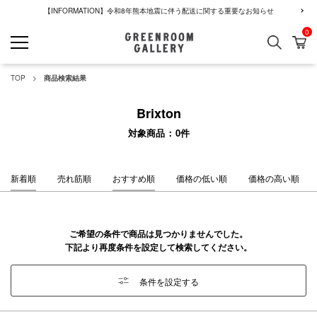
【INFORMATION】令和8年熊本地震に伴う配送に関する重要なお知らせ
0
検索
カ
GREENROOM GALLERY
TOP
商品検索結果
Brixton
対象商品
0
件
新着順
売れ筋順
おすすめ順
価格の低い順
価格の高い順
ご希望の条件で商品は見つかりませんでした。
下記より再度条件を設定して検索してください。
条件を設定する