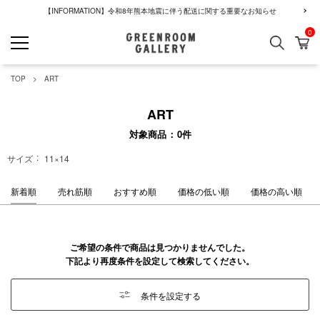
【INFORMATION】令和8年熊本地震に伴う配送に関する重要なお知らせ
0
検索
カ
GREENROOM GALLERY
TOP
ART
ART
対象商品
0
件
サイズ
11×14
新着順
売れ筋順
おすすめ順
価格の低い順
価格の高い順
ご希望の条件で商品は見つかりませんでした。
下記より再度条件を設定して検索してください。
条件を設定する