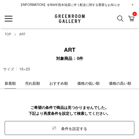
【INFORMATION】令和8年熊本地震に伴う配送に関する重要なお知らせ
0
検索
カ
GREENROOM GALLERY
TOP
ART
ART
対象商品
0
件
サイズ
16×20
新着順
売れ筋順
おすすめ順
価格の低い順
価格の高い順
ご希望の条件で商品は見つかりませんでした。
下記より再度条件を設定して検索してください。
条件を設定する