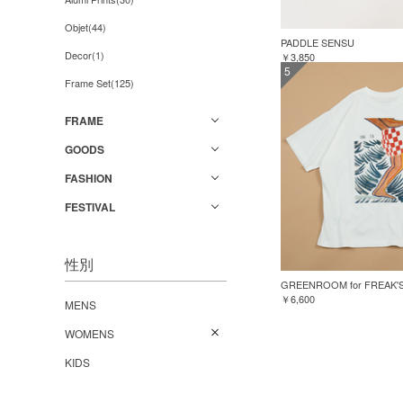
Objet(44)
PADDLE SENSU
Decor(1)
￥3,850
5
Frame Set(125)
FRAME
GOODS
FASHION
FESTIVAL
性別
￥6,600
MENS
WOMENS
KIDS