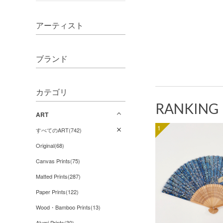
アーティスト
ブランド
カテゴリ
RANKING
ART
1
すべてのART(742)
Original(68)
Canvas Prints(75)
Matted Prints(287)
Paper Prints(122)
Wood・Bamboo Prints(13)
Alumi Prints(30)