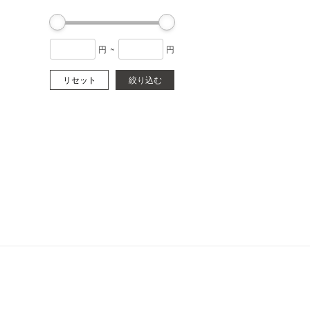
円
~
円
リセット
絞り込む