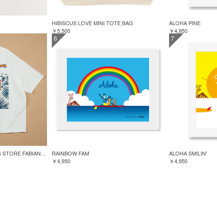
HIBISCUS LOVE MINI TOTE BAG
ALOHA PINE
￥5,500
￥4,950
6
7
GREENROOM for FREAK'S STORE FABIAN LAVATER S/S TEE
RAINBOW FAM
ALOHA SMILIN'
￥4,950
￥4,950