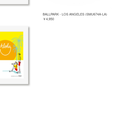
BALLPARK - LOS ANGELES (SMU674A-LA)
￥4,950