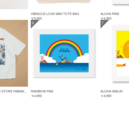
HIBISCUS LOVE MINI TOTE BAG
ALOHA PINE
￥5,500
￥4,950
6
7
GREENROOM for FREAK'S STORE FABIAN LAVATER S/S TEE
RAINBOW FAM
ALOHA SMILIN'
￥4,950
￥4,950