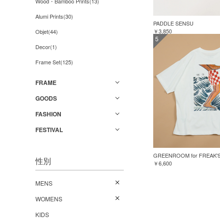
Wood・Bamboo Prints(13)
Alumi Prints(30)
PADDLE SENSU
￥3,850
Objet(44)
5
Decor(1)
Frame Set(125)
FRAME
GOODS
FASHION
FESTIVAL
性別
￥6,600
MENS
WOMENS
KIDS