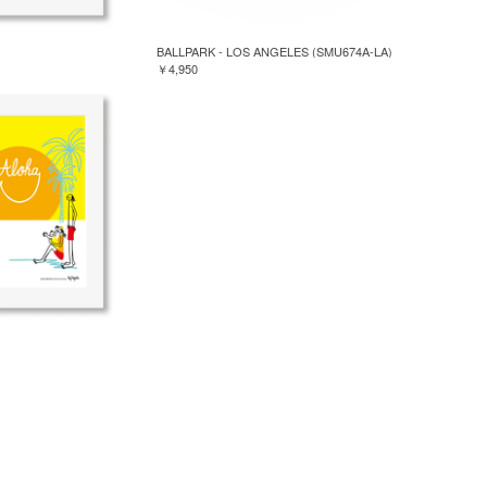
BALLPARK - LOS ANGELES (SMU674A-LA)
￥4,950