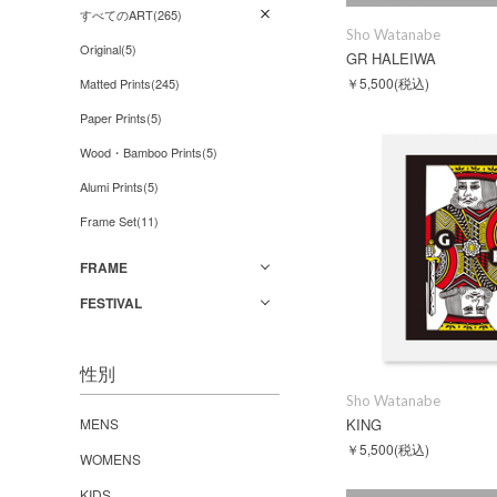
すべてのART(265)
Sho Watanabe
Original(5)
GR HALEIWA
￥5,500
(税込)
Matted Prints(245)
Paper Prints(5)
Wood・Bamboo Prints(5)
Alumi Prints(5)
Frame Set(11)
FRAME
FESTIVAL
性別
Sho Watanabe
MENS
KING
￥5,500
(税込)
WOMENS
KIDS