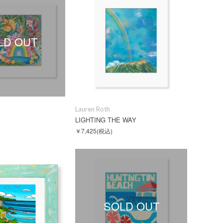
LD OUT
Lauren Roth
LIGHTING THE WAY
￥7,425
(税込)
SOLD OUT