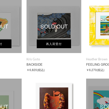
OUT
SOLD OUT
付
再入荷受付
Kris Goto
Heather Brown
BACKSIDE
FEELING GRO
￥6,820
(税込)
￥6,270
(税込)
OUT
SO