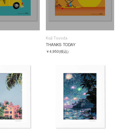
Koji Toyoda
THANKS TODAY
￥4,950
(税込)