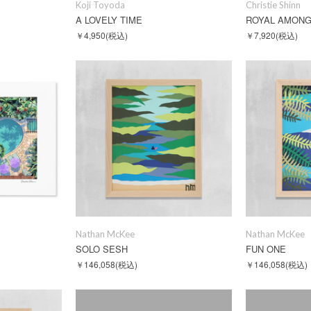
Koji Toyoda
Christie Shinn
A LOVELY TIME
ROYAL AMONG
￥4,950
(税込)
￥7,920
(税込)
Nathan McKee
Nathan McKee
SOLO SESH
FUN ONE
￥146,058
(税込)
￥146,058
(税込)