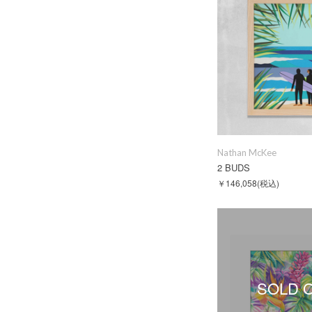
Nathan McKee
2 BUDS
￥146,058
(税込)
SOLD 