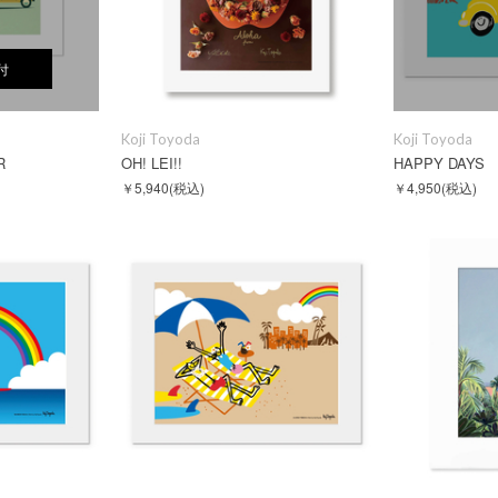
付
Koji Toyoda
Koji Toyoda
R
OH! LEI!!
HAPPY DAYS
￥5,940
(税込)
￥4,950
(税込)