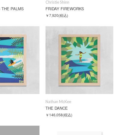
Christie Shinn
 THE PALMS
FRIDAY FIREWORKS
￥7,920
(税込)
Nathan McKee
THE DANCE
￥146,058
(税込)