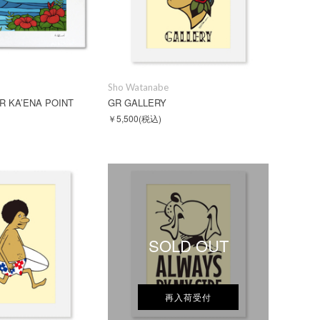
Sho Watanabe
R KA’ENA POINT
GR GALLERY
￥5,500
(税込)
SOLD OUT
再入荷受付