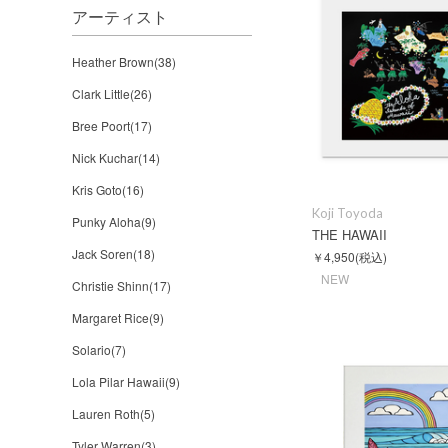
アーティスト
Heather Brown(38)
Clark Little(26)
Bree Poort(17)
Nick Kuchar(14)
Kris Goto(16)
Koji Toyoda
Punky Aloha(9)
THE HAWAII
Jack Soren(18)
￥4,950
(税込)
NEW
Christie Shinn(17)
Margaret Rice(9)
Solario(7)
Lola Pilar Hawaii(9)
Lauren Roth(5)
Tyler Warren(3)