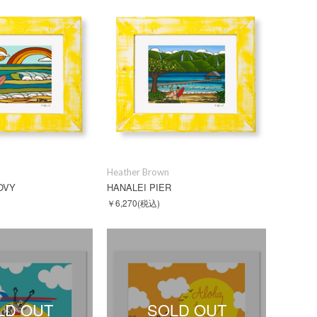
Heather Brown
OVY
HANALEI PIER
￥6,270
(税込)
LD OUT
SOLD OUT