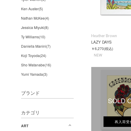
Ken Auster(5)
Nathan McKee(4)
Jessica Miyuki(8)
Heather Brown
Ty Williams(10)
LAZY DAYS
Daniella Manini(7)
￥6,270
(税込)
NEW
Koji Toyoda(24)
Sho Watanabe(16)
Yumi Yamada(3)
ブランド
SOLD 
カテゴリ
再入荷受
ART