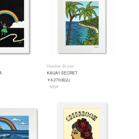
Heather Brown
A
KAUA'I SECRET
￥6,270
(税込)
NEW